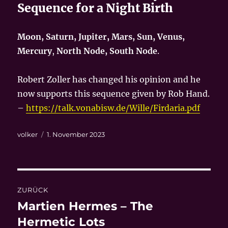
Sequence for a Night Birth
Moon, Saturn, Jupiter, Mars, Sun, Venus,
Mercury
,
North Node, South Node
.
Robert Zoller has changed his opinion and he
now supports this sequence given by Rob Hand.
–
https://talk.vonabisw.de/Wille/Firdaria.pdf
Autor
Veröffentlicht
volker
1. November 2023
am
Beitragsnavigation
ZURÜCK
Martien Hermes – The
Vorheriger
Beitrag:
Hermetic Lots