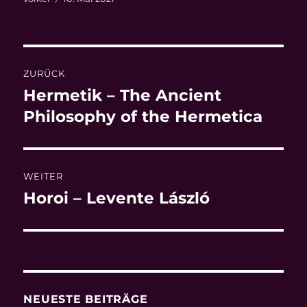
am
Beitragsnavigation
ZURÜCK
Hermetik – The Ancient
Vorheriger
Beitrag:
Philosophy of the Hermetica
WEITER
Horoi – Levente László
Nächster
Beitrag:
NEUESTE BEITRÄGE