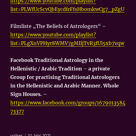
https://www.youtube.com/playlist?
list=PLWfUcScvQbEycdfrFfsHbomkwCg7_pZgU
Filmliste „The Beliefs of Astrologers“ –
https://www.youtube.com/playlist?
list=PLgXnVPHyr8WMV7gMIljTvR3fUl5xb7vqw
Facebook
Traditional Astrology in the
Hellenistic / Arabic Tradition
–
a private
Group for practising Traditional Astrologers
in the Hellenistic and Arabic Manner. Whole
Sign Houses. –
https://www.facebook.com/groups/1679013584
73377
Autor
Veröffentlicht
volker
10. Mai 2021