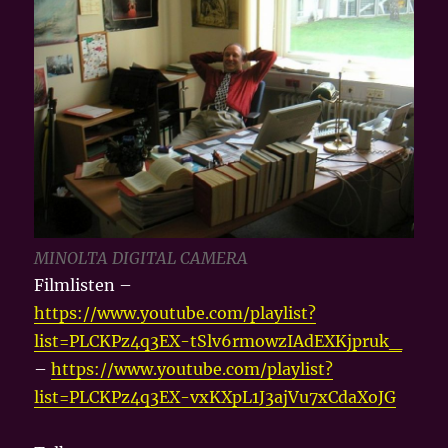
MINOLTA DIGITAL CAMERA
Filmlisten –
https://www.youtube.com/playlist?
list=PLCKPz4q3EX-tSlv6rmowzIAdEXKjpruk_
–
https://www.youtube.com/playlist?
list=PLCKPz4q3EX-vxKXpL1J3ajVu7xCdaXoJG