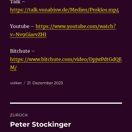
Talk –
https://talk.vonabisw.de/Medien/Proklos.mp4
Youtube –
https://www.youtube.com/watch?
v=Nv9GiarvZHI
Bitchute –
https://www.bitchute.com/video/DpjwPdtGdQE
M/
Autor
Veröffentlicht
volker
21. Dezember 2023
am
Beitragsnavigation
ZURÜCK
Peter Stockinger
Vorheriger